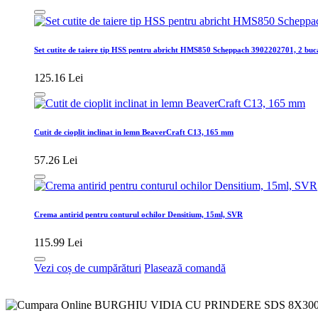
Set cutite de taiere tip HSS pentru abricht HMS850 Scheppach 3902202701, 2 buc
125.16 Lei
Cutit de cioplit inclinat in lemn BeaverCraft C13, 165 mm
57.26 Lei
Crema antirid pentru conturul ochilor Densitium, 15ml, SVR
115.99 Lei
Vezi coș de cumpărături
Plasează comandă