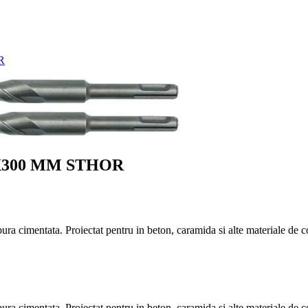
R
X300 MM STHOR
cimentata. Proiectat pentru in beton, caramida si alte materiale de co
 cimentata. Proiectat pentru in beton, caramida si alte materiale de c