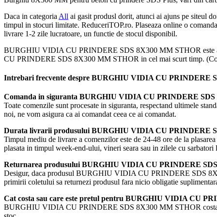
Daca in categoria
All
ai gasit produsl dorit, atunci ai ajuns pe si
timpul in stocuri limitate. ReduceriTOP.ro. Plaseaza online o 
livrare 1-2 zile lucratoare, un functie de stocul disponibil.
BURGHIU VIDIA CU PRINDERE SDS 8X300 MM STHOR este alegerea per
CU PRINDERE SDS 8X300 MM STHOR in cel mai scurt timp. (Confor
Intrebari frecvente despre BURGHIU VIDIA CU PRINDER
Comanda in siguranta BURGHIU VIDIA CU PRINDERE SD
Toate comenzile sunt procesate in siguranta, respectand ultime
noi, ne vom asigura ca ai comandat ceea ce ai comandat.
Durata livrarii produsului BURGHIU VIDIA CU PRINDER
Timpul mediu de livrare a comenzilor este de 24-48 ore de la pl
plasata in timpul week-end-ului, vineri seara sau in zilele cu sarbatori 
Returnarea produsului BURGHIU VIDIA CU PRINDERE S
Desigur, daca produsul BURGHIU VIDIA CU PRINDERE SDS 8X300 MM STH
primirii coletului sa returnezi produsul fara nicio obligatie suplimenta
Cat costa sau care este pretul pentru BURGHIU VIDIA C
BURGHIU VIDIA CU PRINDERE SDS 8X300 MM STHOR costa 8 Lei,
stoc.