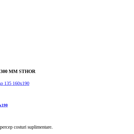
8X300 MM STHOR
0x190
e percep costuri suplimentare.