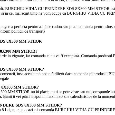
teul dorit. BURGHIU VIDIA CU PRINDERE SDS 8X300 MM STHOR este unul
comanda si in cel mai scurt timp ne vom ocupa ca BURGHIU VIDIA C
fecta pentru a-l face cadou sau pt a-l comanda pentru sine. All
m politicii de transport)
E SDS 8X300 MM STHOR
S 8X300 MM STHOR?
le standarde in vigoare, iar comanda ta nu va fi exceptata. Coman
E SDS 8X300 MM STHOR?
asarea comenzii, insa acest timp poate fi diferit daca comanda pt
legale
DS 8X300 MM STHOR?
OR nu iti place, nu ti se potriveste sau nu corespunde asteptarilo
ra. Banii ii vei primi inapoi in maxim 30 zile calendaristice de la moment
U PRINDERE SDS 8X300 MM STHOR?
 nu rata ocazia si comanda BURGHIU VIDIA CU PRINDERE SDS 8