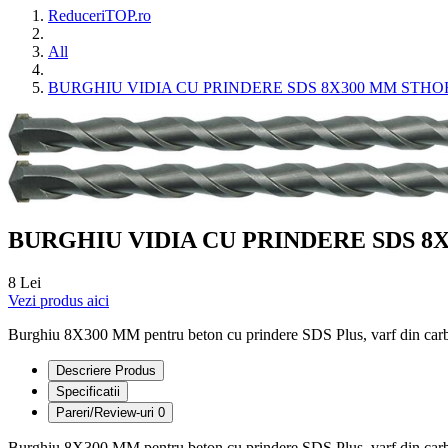
ReduceriTOP.ro
All
BURGHIU VIDIA CU PRINDERE SDS 8X300 MM STHO
BURGHIU VIDIA CU PRINDERE SDS 8
8 Lei
Vezi produs aici
Burghiu 8X300 MM pentru beton cu prindere SDS Plus, varf din carbura 
Descriere Produs
Specificatii
Pareri/Review-uri
0
Burghiu 8X300 MM pentru beton cu prindere SDS Plus, varf din carbura